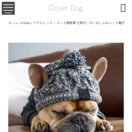

menu
ホーム
>
ITEMS
>
アウトレット！ ペット用防寒 犬用ポンポンおしゃれニット帽子