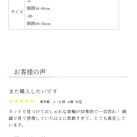
-S-
頭囲34-40cm
サイズ
-M-
頭囲40-50cm
お客様の声
また購入したいです
★★★★★
東京都
A・H 様
38歳
女性
ネットで見つけておしゃれな首輪が印象的で一目惚れ！ 画
面で見て想像していた以上に素敵すぎて、とても満足して
います。