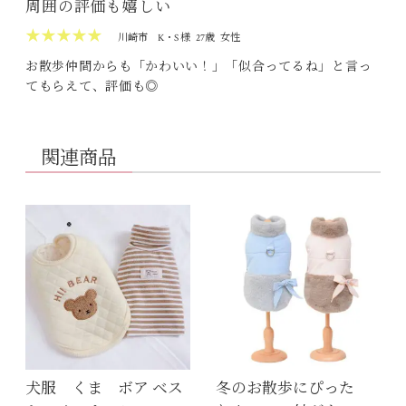
周囲の評価も嬉しい
★★★★★
川崎市
K・S 様
27歳
女性
お散歩仲間からも「かわいい！」「似合ってるね」と言っ
てもらえて、評価も◎
関連商品
犬服 くま ボア ベス
冬のお散歩にぴった