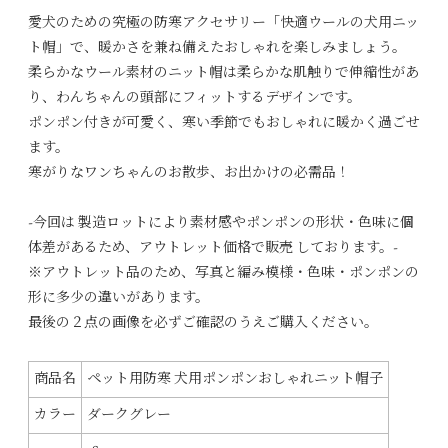
愛犬のための究極の防寒アクセサリー「快適ウールの犬用ニッ
ト帽」で、暖かさを兼ね備えたおしゃれを楽しみましょう。
柔らかなウール素材のニット帽は柔らかな肌触りで伸縮性があ
り、わんちゃんの頭部にフィットするデザインです。
ポンポン付きが可愛く、寒い季節でもおしゃれに暖かく過ごせ
ます。
寒がりなワンちゃんのお散歩、お出かけの必需品！
-今回は 製造ロットにより素材感やポンポンの形状・色味に個
体差があるため、アウトレット価格で販売 しております。-
※アウトレット品のため、写真と編み模様・色味・ポンポンの
形に多少の違いがあります。
最後の２点の画像を必ずご確認のうえご購入ください。
商品名
ペット用防寒 犬用ポンポンおしゃれニット帽子
カラー
ダークグレー