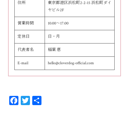
住所
東京都港区浜松町2-2-15 浜松町ダイ
ヤビル2F
営業時間
10:00～17:00
定休日
日・月
代表者名
稲葉 恵
E-mail
hello@cloverdog-official.com
Fa
T
共
ce
wi
有
bo
tt
ok
er