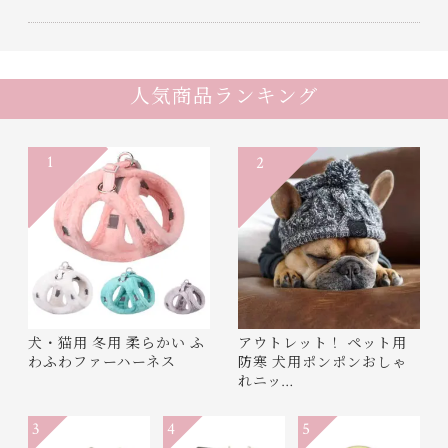
人気商品ランキング
1
2
犬・猫用 冬用 柔らかい ふ
アウトレット！ ペット用
わふわファーハーネス
防寒 犬用ポンポンおしゃ
れニッ…
3
4
5