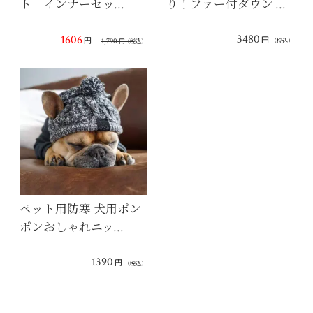
ト インナーセッ…
り！ファー付ダウン …
3480
1606
円
円
1,790
（税込）
円
（税込）
ペット用防寒 犬用ポン
ポンおしゃれニッ…
1390
円
（税込）