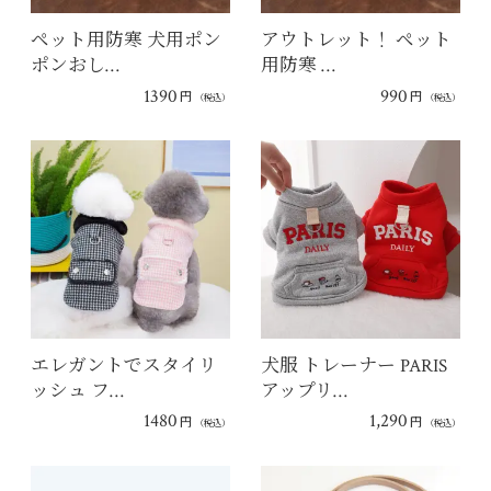
ペット用防寒 犬用ポン
アウトレット！ ペット
ポンおし…
用防寒 …
1390
990
円
円
（税込）
（税込）
エレガントでスタイリ
犬服 トレーナー PARIS
ッシュ フ…
アップリ…
1480
1,290
円
円
（税込）
（税込）