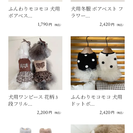
ふんわりモコモコ 犬用
犬用冬服 ボアベスト フ
ボアベス…
ラワー…
1,790
2,420
円
円
（税込）
（税込）
犬用ワンピース 花柄 3
ふんわりモコモコ 犬用
段フリル…
ドットボ…
2,200
2,420
円
円
（税込）
（税込）