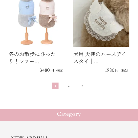
冬のお散歩にぴった
犬用 天使のバースデイ
り！ファー…
スタイ｜…
3480
1980
円
円
（税込）
（税込）
»
1
2
Category