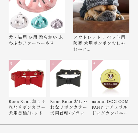
犬・猫用 冬用 柔らかい ふ
アウトレット！ ペット用
わふわファーハーネス
防寒 犬用ポンポンおしゃ
れニッ…
3
4
5
Ronn Ronn おしゃ
Ronn Ronn おしゃ
natural DOG COM
れなリボンカラー
れなリボンカラー
PANY ナチュラル
犬用首輪/レッド
犬用首輪/ブラッ
ドッグカンパニー
ク
Wrinkle…