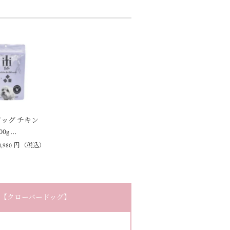
ィドッグ チキン
0g …
1,980
円
（税込）
og.【クローバードッグ】