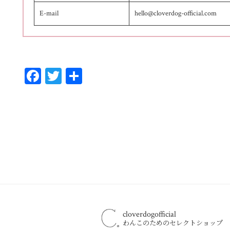
E-mail
hello@cloverdog-official.com
Fa
T
共
ce
wi
有
bo
tt
ok
er
cloverdogofficial
わんこのためのセレクトショップ