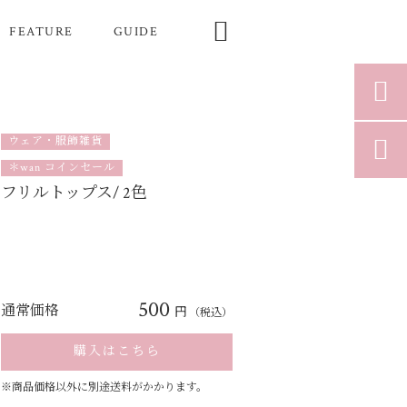

FEATURE
GUIDE

ウェア・服飾雑貨

＊wan コインセール
フリルトップス/ 2色
500
通常価格
円
（税込）
購入はこちら
※商品価格以外に別途送料がかかります。