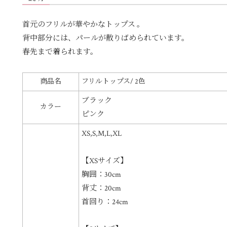
首元のフリルが華やかなトップス 。
背中部分には、パールが散りばめられています。
春先まで着られます。
商品名
フリルトップス/ 2色
ブラック
カラー
ピンク
XS,S,M,L,XL
【XSサイズ】
胸囲：30cm
背丈：20cm
首回り：24cm