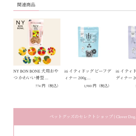
関連商品
NY BON BONE 犬用おや
iti イティドッグ ビーフデ
iti イテ
つ かわいい骨型 …
ィナー 200g …
ディナー 20
774
円
（税込）
1,980
円
（税込）
ペットグッズのセレクトショップ | Clover D