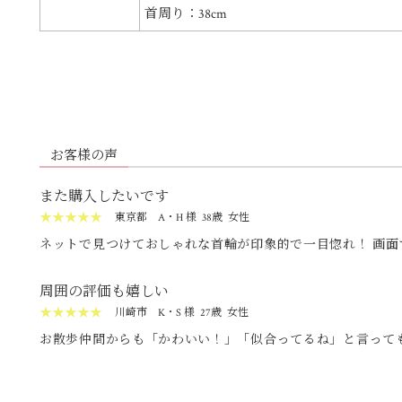
首周り：38cm
お客様の声
また購入したいです
★★★★★
東京都
A・H 様
38歳
女性
ネットで見つけておしゃれな首輪が印象的で一目惚れ！ 画面
に素敵すぎて、とても満足しています。
周囲の評価も嬉しい
★★★★★
川崎市
K・S 様
27歳
女性
お散歩仲間からも「かわいい！」「似合ってるね」と言って