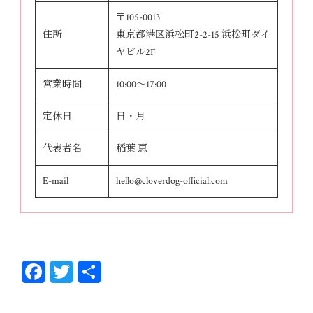
〒105-0013
住所
東京都港区浜松町2-2-15 浜松町ダイ
ヤビル2F
営業時間
10:00～17:00
定休日
日・月
代表者名
稲葉 恵
E-mail
hello@cloverdog-official.com
Fa
T
共
ce
wi
有