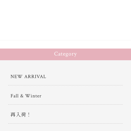
bo
tt
ok
er
Category
NEW ARRIVAL
Fall & Winter
再入荷！