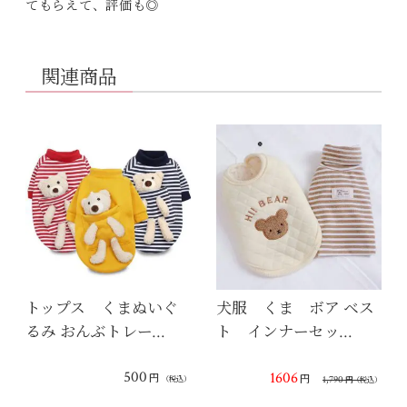
てもらえて、評価も◎
関連商品
トップス くまぬいぐ
犬服 くま ボア ベス
るみ おんぶトレー…
ト インナーセッ…
500
1606
円
円
1,790
（税込）
円
（税込）