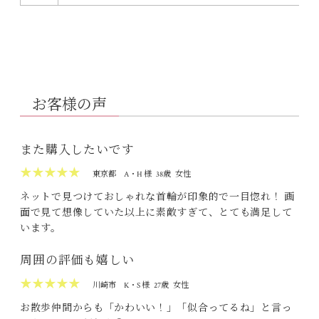
お客様の声
また購入したいです
★★★★★
東京都
A・H 様
38歳
女性
ネットで見つけておしゃれな首輪が印象的で一目惚れ！ 画
面で見て想像していた以上に素敵すぎて、とても満足して
います。
周囲の評価も嬉しい
★★★★★
川崎市
K・S 様
27歳
女性
お散歩仲間からも「かわいい！」「似合ってるね」と言っ