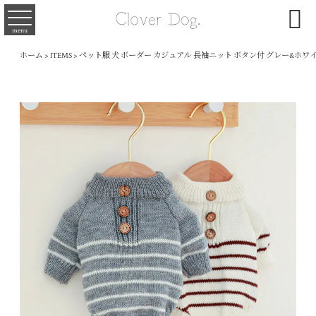

menu
ホーム
>
ITEMS
>
ペット服 犬 ボーダー カジュアル 長袖ニット ボタン付 グレー&ホワ