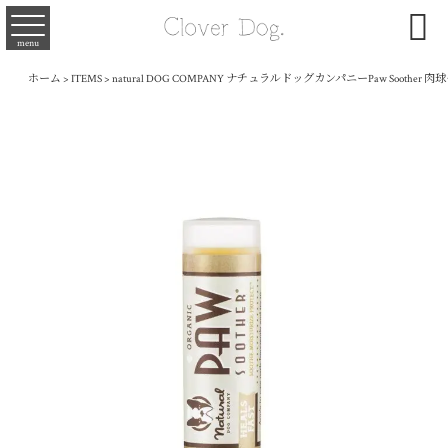

menu
ホーム
>
ITEMS
>
natural DOG COMPANY ナチュラルドッグカンパニーPaw Soother 肉