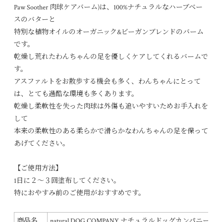
Paw Soother 肉球ケアバーム)は、100%ナチュラルなハーブベー
スのバターと
特別な植物オイルのオーガニック&ビーガンブレンドのバーム
です。
乾燥し荒れたわんちゃんの足を優しくケアしてくれるバームで
す。
アスファルトをお散歩する機会も多く、わんちゃんにとって
は、とても過酷な環境も多くあります。
乾燥し柔軟性を失った肉球は外傷も追いやすいためお手入れを
して
本来の柔軟性のある柔らかで滑らかなわんちゃんの足を保って
あげてください。
【ご使用方法】
1日に２〜３回塗布してください。
特におやすみ前のご使用がおすすめです。
商品名
natural DOG COMPANY ナチュラルドッグカンパニーPaw S