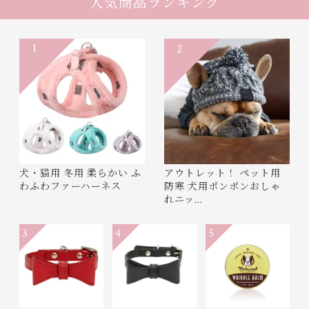
人気商品ランキング
1
2
犬・猫用 冬用 柔らかい ふ
アウトレット！ ペット用
わふわファーハーネス
防寒 犬用ポンポンおしゃ
れニッ…
3
4
5