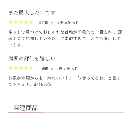
また購入したいです
★★★★★
東京都
A・H 様
38歳
女性
ネットで見つけておしゃれな首輪が印象的で一目惚れ！ 画
面で見て想像していた以上に素敵すぎて、とても満足して
います。
周囲の評価も嬉しい
★★★★★
川崎市
K・S 様
27歳
女性
お散歩仲間からも「かわいい！」「似合ってるね」と言っ
てもらえて、評価も◎
関連商品