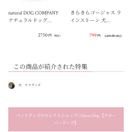
natural DOG COMPANY
きらきらゴージャス ラ
ナチュラルドッグ…
インストーン 犬…
2750
799
円
円
1,890
（税込）
円
（税込）
この商品が紹介された特集
犬 ケアグッズ
ペットグッズのセレクトショップ | Clover Dog.【クロー
バードッグ】