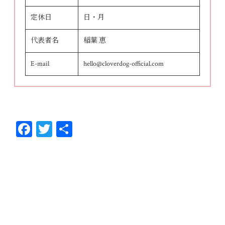
定休日
日・月
代表者名
稲葉 恵
E-mail
hello@cloverdog-official.com
Fa
T
共
ce
wi
有
bo
tt
ok
er