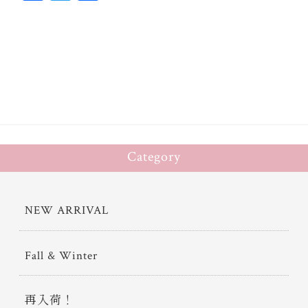
ce
wi
有
bo
tt
ok
er
Category
NEW ARRIVAL
Fall & Winter
再入荷！