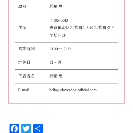
屋号
稲葉 恵
〒105-0013
住所
東京都港区浜松町2-2-15 浜松町ダイ
ヤビル2F
営業時間
10:00～17:00
定休日
日・月
代表者名
稲葉 恵
E-mail
hello@cloverdog-official.com
Fa
T
共