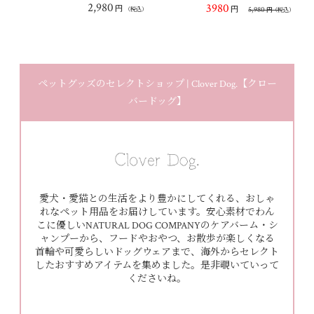
2,980
3980
円
円
5,980
（税込）
円
（税込）
ペットグッズのセレクトショップ | Clover Dog.【クロー
バードッグ】
愛犬・愛猫との生活をより豊かにしてくれる、おしゃ
れなペット用品をお届けしています。安心素材でわん
こに優しいNATURAL DOG COMPANYのケアバーム・シ
ャンプーから、フードやおやつ、お散歩が楽しくなる
首輪や可愛らしいドッグウェアまで、海外からセレクト
したおすすめアイテムを集めました。是非覗いていって
くださいね。