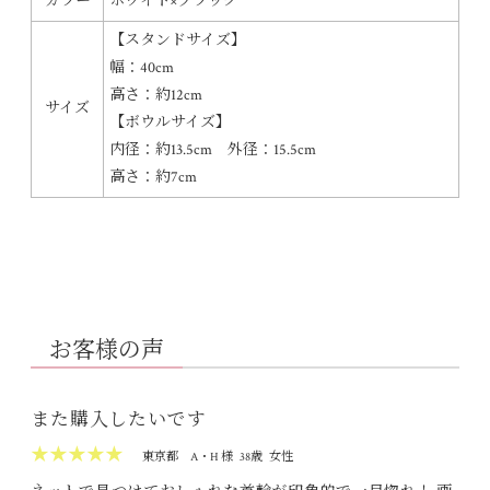
カラー
ホワイト×ブラック
【スタンドサイズ】
幅：40cm
高さ：約12cm
サイズ
【ボウルサイズ】
内径：約13.5cm 外径：15.5cm
高さ：約7cm
お客様の声
また購入したいです
★★★★★
東京都
A・H 様
38歳
女性