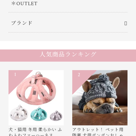
＊OUTLET
ブランド
人気商品ランキング
1
2
犬・猫用 冬用 柔らかい ふ
アウトレット！ ペット用
わふわファーハーネス
防寒 犬用ポンポンおしゃ