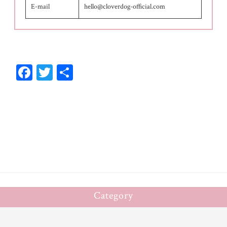
E-mail
hello@cloverdog-official.com
Fa
T
共
ce
wi
有
bo
tt
ok
er
Category