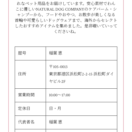
れなペット用品をお届けしています。安心素材でわん
こに優しいNATURAL DOG COMPANYのケアバーム・シ
ャンプーから、フードやおやつ、お散歩が楽しくなる
首輪や可愛らしいドッグウェアまで、海外からセレクト
したおすすめアイテムを集めました。是非覗いていって
くださいね。
屋号
稲葉 恵
〒105-0013
住所
東京都港区浜松町2-2-15 浜松町ダイ
ヤビル2F
営業時間
10:00～17:00
定休日
日・月
代表者名
稲葉 恵