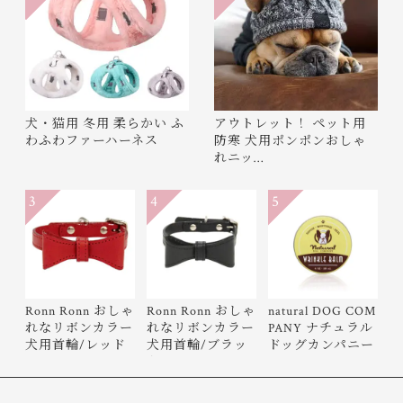
犬・猫用 冬用 柔らかい ふ
アウトレット！ ペット用
わふわファーハーネス
防寒 犬用ポンポンおしゃ
れニッ…
3
4
5
Ronn Ronn おしゃ
Ronn Ronn おしゃ
natural DOG COM
れなリボンカラー
れなリボンカラー
PANY ナチュラル
犬用首輪/レッド
犬用首輪/ブラッ
ドッグカンパニー
ク
Wrinkle…