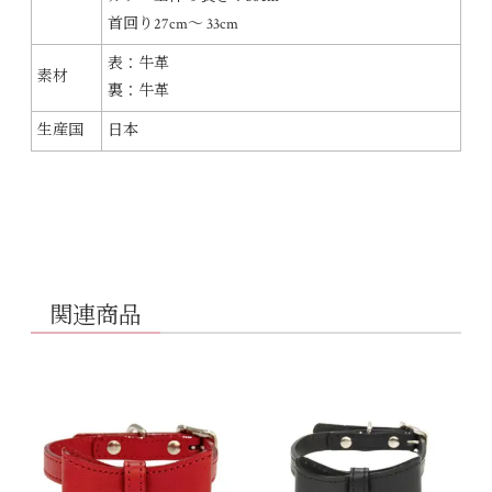
首回り27cm〜 33cm
表：牛革
素材
裏：牛革
生産国
日本
関連商品