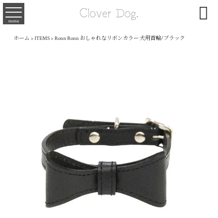

menu
ホーム
>
ITEMS
>
Ronn Ronn おしゃれなリボンカラー 犬用首輪/ブラック